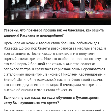
Уверены, что премьера прошла так же блестяще, как защита
диплома! Расскажете поподробнее?
Премьера «Юноны и Авось» стала большим событием для
Ижевска. До сих пор билеты разбираются за месяцы вперёд, и
всегда аншлаги. После каждого спектакля мы получаем
горячий отклик зрителя. Мне это особенно приятно, потому что
это мой первый большой спектакль в качестве солистки
оперного театра, и сразу такая серьезная вещь. Соревноваться
с эталонным вариантом Ленкома с Николаем Караченцовым и
Еленой Шаниной невозможно. У нас и не было такой задачи,
это совсем другая интерпретация. Я очень рада, что зритель
высоко её оценил и что я стала её частью.
Если оглянуться назад, на годы обучения в Гуманитарном,
чему Вы научились за это время?
Так как пришлось совмещать университет с консерваторией, а