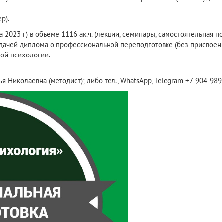
р).
 2023 г) в объеме 1116 ак.ч. (лекции, семинары, самостоятельная п
дачей диплома о профессиональной переподготовке (без присвоени
ой психологии.
талья Николаевна (методист); либо тел., WhatsApp, Telegram +7-904-