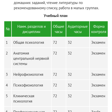
домашних заданий, чтение литературы по
рекомендованному списку, работа в малых группах.
Учебный план
Наим. разделов и
Общие
Аудиторные
Форма
№
дисциплин
часы
часы
контроля
1
Общая психология
72
32
Экзамен
2
Анатомия
72
32
Экзамен
центральной нервной
системы
3
Нейрофизиология
72
32
Экзамен
4
Психофизиология
72
32
Экзамен
5
Клиническая
72
32
Экзамен
психология
6
Профессиональная
72
32
Зачёт