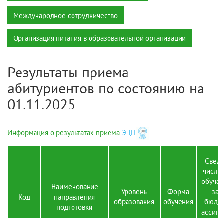
Международное сотрудничество
Организация питания в образовательной организации
Результаты приема
абитуриентов по состоянию на
01.11.2025
Информация о результатах приема
ЭЦП
Све
числ
обуч
Наименование
Уровень
Форма
з
Код
направления
образования
обучения
бюд
подготовки
асси