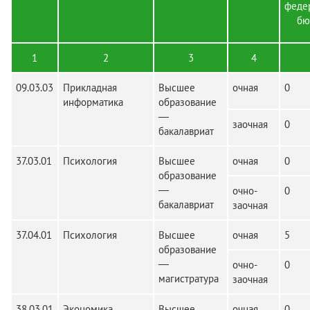
феде
бю
1
2
3
4
09.03.03
Прикладная
Высшее
очная
0
информатика
образование
—
заочная
0
бакалавриат
37.03.01
Психология
Высшее
очная
0
образование
—
очно-
0
бакалавриат
заочная
37.04.01
Психология
Высшее
очная
5
образование
—
очно-
0
магистратура
заочная
38.03.01
Экономика
Высшее
очная
0