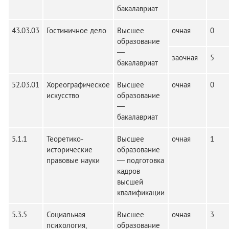
бакалавриат
43.03.03
Гостиничное дело
Высшее
очная
0
образование
—
заочная
5
бакалавриат
52.03.01
Хореографическое
Высшее
очная
0
искусство
образование
—
бакалавриат
5.1.1
Теоретико-
Высшее
очная
1
исторические
образование
правовые науки
— подготовка
кадров
высшей
квалификации
5.3.5
Социальная
Высшее
очная
3
психология,
образование