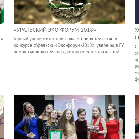
«УРАЛЬСКИЙ ЭКО-ФОРУМ-2018»
Х
С
ия
Горный университет приглашает принять участие в
конкурсе «Уральский Эко-форум-2018»: уверены, в ГУ
С
немало молодых учёных, которым есть что сказать!
с
п
р
м
ф