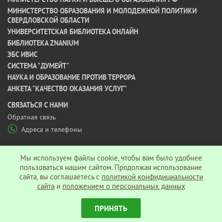
МИНИСТЕРСТВО ОБРАЗОВАНИЯ И МОЛОДЕЖНОЙ ПОЛИТИКИ
СВЕРДЛОВСКОЙ ОБЛАСТИ
УНИВЕРСИТЕТСКАЯ БИБЛИОТЕКА ОНЛАЙН
БИБЛИОТЕКА ZNANIUM
ЭБС ИВИС
СИСТЕМА "ДУМЕЙТ"
НАУКА И ОБРАЗОВАНИЕ ПРОТИВ ТЕРРОРА
АНКЕТА "КАЧЕСТВО ОКАЗАНИЯ УСЛУГ"
CВЯЗАТЬСЯ С НАМИ
Обратная связь
Адреса и телефоны
МЫ В СОЦ СЕТЯХ
Мы используем файлы cookie, чтобы вам было удобнее
пользоваться нашим сайтом. Продолжая использование
сайта, вы соглашаетесь c
политикой конфидициальности
Политика конфиденциальности
сайта
и
положением о персональных данных
ПРИНЯТЬ
© АНО ВО «Гуманитарный университет», 2026 г.