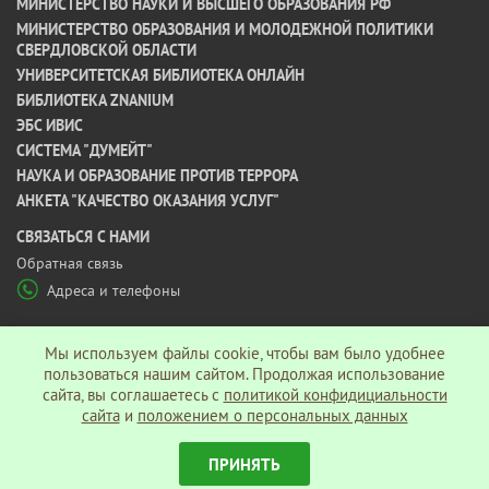
МИНИСТЕРСТВО НАУКИ И ВЫСШЕГО ОБРАЗОВАНИЯ РФ
МИНИСТЕРСТВО ОБРАЗОВАНИЯ И МОЛОДЕЖНОЙ ПОЛИТИКИ
СВЕРДЛОВСКОЙ ОБЛАСТИ
УНИВЕРСИТЕТСКАЯ БИБЛИОТЕКА ОНЛАЙН
БИБЛИОТЕКА ZNANIUM
ЭБС ИВИС
СИСТЕМА "ДУМЕЙТ"
НАУКА И ОБРАЗОВАНИЕ ПРОТИВ ТЕРРОРА
АНКЕТА "КАЧЕСТВО ОКАЗАНИЯ УСЛУГ"
CВЯЗАТЬСЯ С НАМИ
Обратная связь
Адреса и телефоны
МЫ В СОЦ СЕТЯХ
Мы используем файлы cookie, чтобы вам было удобнее
пользоваться нашим сайтом. Продолжая использование
сайта, вы соглашаетесь c
политикой конфидициальности
Политика конфиденциальности
сайта
и
положением о персональных данных
ПРИНЯТЬ
© АНО ВО «Гуманитарный университет», 2026 г.